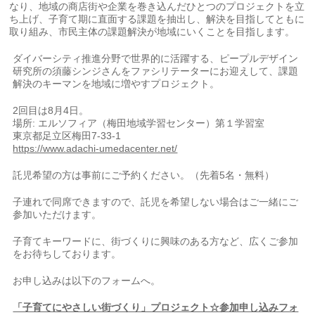
なり、地域の商店街や企業を巻き込んだひとつのプロジェクトを立
ち上げ、子育て期に直面する課題を抽出し、解決を目指してともに
取り組み、市民主体の課題解決が地域にいくことを目指します。
ダイバーシティ推進分野で世界的に活躍する、ピープルデザイン
研究所の須藤シンジさんをファシリテーターにお迎えして、課題
解決のキーマンを地域に増やすプロジェクト。
2回目は8月4日。
場所:
エルソフィア（梅田地域学習センター）第１学習室
東京都足立区梅田7-33-1
https://www.adachi-umedacenter.net/
託児希望の方は事前にご予約ください。（先着5名・無料）
子連れで同席できますので、託児を希望しない場合はご一緒にご
参加いただけます。
子育てキーワードに、街づくりに興味のある方など、広く
ご参加
をお待ちしております。
お申し込みは以下のフォームへ。
「子育てにやさしい街づくり」プロジェクト☆参加申し込みフォ